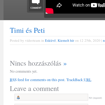
Timi és Peti
Posted by videoteam in
Esküvő
,
Kiemelt hír
on 12 25th, 2020 |
n
Nincs hozzászólás
»
No comments yet.
RSS
feed for comments on this post.
TrackBack
URL
Leave a comment
Név (required)